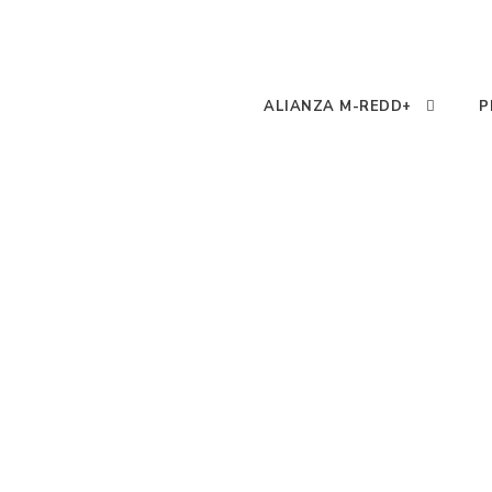
ALIANZA M-REDD+
P
BIBLIOTEC
Alianza MREDD+