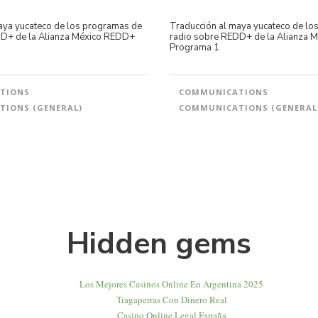
aya yucateco de los programas de
Traducción al maya yucateco de lo
DD+ de la Alianza México REDD+
radio sobre REDD+ de la Alianza 
Programa 1
TIONS
COMMUNICATIONS
IONS (GENERAL)
COMMUNICATIONS (GENERAL
Hidden gems
Los Mejores Casinos Online En Argentina 2025
Tragaperras Con Dinero Real
Casino Online Legal España