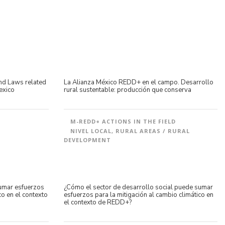
nd Laws related
La Alianza México REDD+ en el campo. Desarrollo
exico
rural sustentable: producción que conserva
M-REDD+ ACTIONS IN THE FIELD
NIVEL LOCAL
,
RURAL AREAS / RURAL
DEVELOPMENT
sumar esfuerzos
¿Cómo el sector de desarrollo social puede sumar
co en el contexto
esfuerzos para la mitigación al cambio climático en
el contexto de REDD+?