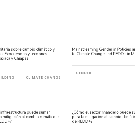
itaria sobre cambio climático y
Mainstreaming Gender in Policies a
: Experiencias y lecciones
to Climate Change and REDD+ in M
axaca y Chiapas
GENDER
UILDING
CLIMATE CHANGE
 infraestructura puede sumar
¿Cómo el sector financiero puede 
a mitigación al cambio climático en
para la mitigación al cambio climáti
REDD+?
de REDD+?