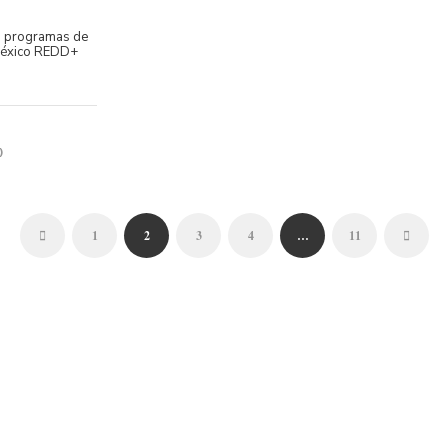
s programas de
México REDD+
)
1
2
3
4
…
11