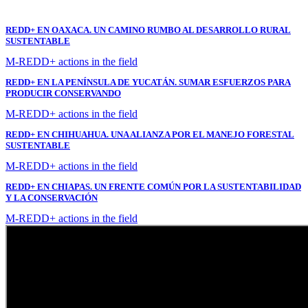
REDD+ EN OAXACA. UN CAMINO RUMBO AL DESARROLLO RURAL
SUSTENTABLE
M-REDD+ actions in the field
REDD+ EN LA PENÍNSULA DE YUCATÁN. SUMAR ESFUERZOS PARA
PRODUCIR CONSERVANDO
M-REDD+ actions in the field
REDD+ EN CHIHUAHUA. UNA ALIANZA POR EL MANEJO FORESTAL
SUSTENTABLE
M-REDD+ actions in the field
REDD+ EN CHIAPAS. UN FRENTE COMÚN POR LA SUSTENTABILIDAD
Y LA CONSERVACIÓN
M-REDD+ actions in the field