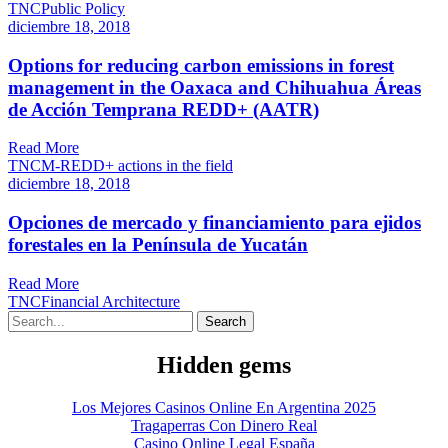
TNC
Public Policy
diciembre 18, 2018
Options for reducing carbon emissions in forest
management in the Oaxaca and Chihuahua Áreas
de Acción Temprana REDD+ (AATR)
Read More
TNC
M-REDD+ actions in the field
diciembre 18, 2018
Opciones de mercado y financiamiento para ejidos
forestales en la Península de Yucatán
Read More
TNC
Financial Architecture
Hidden gems
Los Mejores Casinos Online En Argentina 2025
Tragaperras Con Dinero Real
Casino Online Legal España