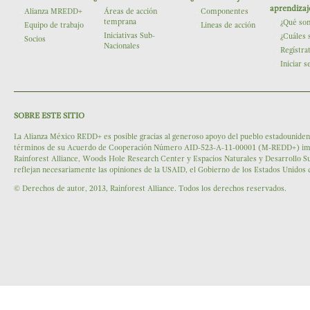
The Nature Conservancy
aprendizaj
Alianza MREDD+
Áreas de acción
Componentes
temprana
¿Qué so
Equipo de trabajo
Lineas de acción
Iniciativas Sub-
¿Cuáles 
Socios
Nacionales
Regístra
Iniciar s
SOBRE ESTE SITIO
La Alianza México REDD+ es posible gracias al generoso apoyo del pueblo estadounidens
términos de su Acuerdo de Cooperación Número AID-523-A-11-00001 (M-REDD+) impleme
Rainforest Alliance, Woods Hole Research Center y Espacios Naturales y Desarrollo Su
reflejan necesariamente las opiniones de la USAID, el Gobierno de los Estados Unidos
© Derechos de autor, 2013, Rainforest Alliance. Todos los derechos reservados.