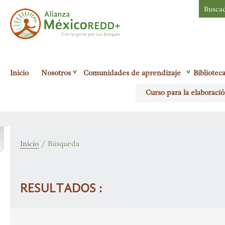
Busca
Alianza México
Inicio
Nosotros
Comunidades de aprendizaje
Bibliotec
Redd+
Con la
Curso para la elaboració
gente por sus
bosques
r
Inicio
/
Búsqueda
RESULTADOS :