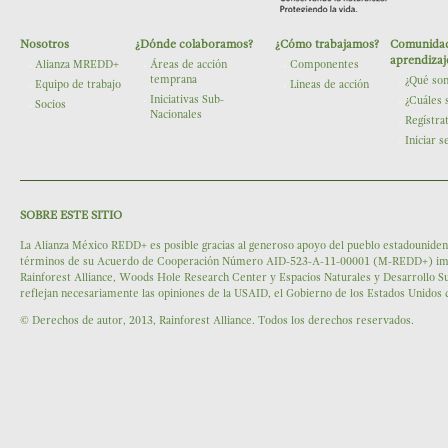
Nosotros
¿Dónde colaboramos?
¿Cómo trabajamos?
Comunidad
The Nature Conservancy
aprendizaj
Alianza MREDD+
Áreas de acción
Componentes
temprana
¿Qué so
Equipo de trabajo
Lineas de acción
Iniciativas Sub-
¿Cuáles 
Socios
Nacionales
Regístra
Iniciar s
SOBRE ESTE SITIO
La Alianza México REDD+ es posible gracias al generoso apoyo del pueblo estadounidens
términos de su Acuerdo de Cooperación Número AID-523-A-11-00001 (M-REDD+) impleme
Rainforest Alliance, Woods Hole Research Center y Espacios Naturales y Desarrollo Su
reflejan necesariamente las opiniones de la USAID, el Gobierno de los Estados Unidos
© Derechos de autor, 2013, Rainforest Alliance. Todos los derechos reservados.