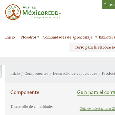
Busca
Alianza México
Inicio
Nosotros
Comunidades de aprendizaje
Bibliotec
Redd+
Con la
Curso para la elaboració
gente por sus
bosques
r
Inicio
/
Componentes
/
Desarrollo de capacidades
/
Produc
Componente
Guia para el con
Desarrollo de capacidades
Guía de infestaciones 