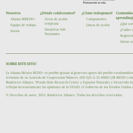
Nosotros
¿Dónde colaboramos?
¿Cómo trabajamos?
Comunidad
The Nature Conservancy
aprendizaj
Alianza MREDD+
Áreas de acción
Componentes
temprana
¿Qué so
Equipo de trabajo
Lineas de acción
Iniciativas Sub-
¿Cuáles 
Socios
Nacionales
Regístra
Iniciar s
SOBRE ESTE SITIO
La Alianza México REDD+ es posible gracias al generoso apoyo del pueblo estadounidens
términos de su Acuerdo de Cooperación Número AID-523-A-11-00001 (M-REDD+) impleme
Rainforest Alliance, Woods Hole Research Center y Espacios Naturales y Desarrollo Su
reflejan necesariamente las opiniones de la USAID, el Gobierno de los Estados Unidos
© Derechos de autor, 2013, Rainforest Alliance. Todos los derechos reservados.