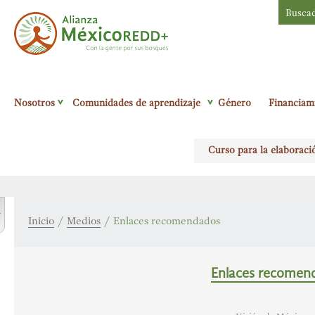
Busca
Alianza México
Nosotros
Comunidades de aprendizaje
Género
Financiam
Redd+
Con la
gente por sus
Curso para la elaboraci
bosques
r
Inicio
/
Medios
/
Enlaces recomendados
Enlaces recomen