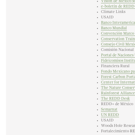
Visión de México 
e-boletín de REDD+ 
Climate Links
USAID
Banco Interamerica
Banco Mundial
Convención Marco d
Conservation Train
Consejo Civil Mexic
Comisión Nacional 
Portal de Naciones
Fideicomisos Instit
Financiera Rural
Fondo Mexicano par
Forest Carbon Porta
Center for Internat
The Nature Conser
Rainforest Alliance
The REDD Desk
REDD+ de México
Semarnat
UN REDD
USAID
Woods Hole Resear
Fortalecimiento R