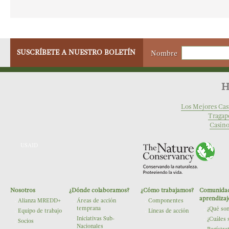
SUSCRÍBETE A NUESTRO BOLETÍN
Nombre
H
Los Mejores Cas
Tragap
Casino
USAID
Nosotros
¿Dónde colaboramos?
¿Cómo trabajamos?
Comunidad
The Nature Conservancy
aprendizaj
Alianza MREDD+
Áreas de acción
Componentes
temprana
¿Qué so
Equipo de trabajo
Lineas de acción
Iniciativas Sub-
¿Cuáles 
Socios
Nacionales