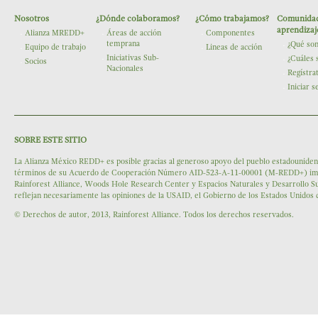
Nosotros
¿Dónde colaboramos?
¿Cómo trabajamos?
Comunidad
The Nature Conservancy
aprendizaj
Alianza MREDD+
Áreas de acción
Componentes
temprana
¿Qué so
Equipo de trabajo
Lineas de acción
Iniciativas Sub-
¿Cuáles 
Socios
Nacionales
Regístra
Iniciar s
SOBRE ESTE SITIO
La Alianza México REDD+ es posible gracias al generoso apoyo del pueblo estadounidens
términos de su Acuerdo de Cooperación Número AID-523-A-11-00001 (M-REDD+) impleme
Rainforest Alliance, Woods Hole Research Center y Espacios Naturales y Desarrollo Su
reflejan necesariamente las opiniones de la USAID, el Gobierno de los Estados Unidos
© Derechos de autor, 2013, Rainforest Alliance. Todos los derechos reservados.