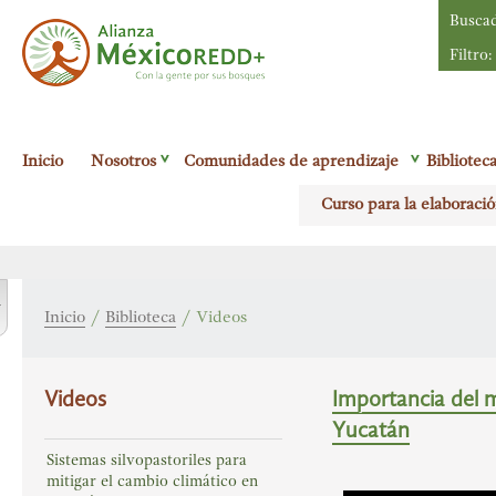
Busca
Filtro:
Alianza México
Inicio
Nosotros
Comunidades de aprendizaje
Bibliotec
Redd+
Con la
Curso para la elaboració
gente por sus
bosques
r
Inicio
/
Biblioteca
/
Videos
Videos
Importancia del m
Yucatán
Sistemas silvopastoriles para
mitigar el cambio climático en