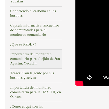
Yucatán
Conociendo el carbono en los
bosques
Cápsula informativa: Encuentro
de comunidades para el
monitoreo comunitario
¿Qué es REDD+?
Importancia del monitoreo
comunitario para el ejido de San
Agustín, Yucatán
Teaser "Con la gente por sus
bosques y selvas"
Importancia del monitoreo
comunitario para la UZACHI, en
Oaxaca
¿Conoces qué son las