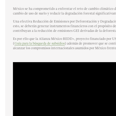
México se ha comprometido a enfrentar el reto de cambio climático desd
cambio de uso de suelo y reducir la degradación forestal significativa
Una efectiva Reducción de Emisiones por Deforestación y Degradació
esto, se deberán generar instrumentos financieros con el propósito d
contribuyan a la reducción de emisiones GEI derivadas de la deforesta
Es por ello que la Alianza México REDD+, proyecto financiado por USAI
(
Guía para la búsqueda de subsidios
) además de promover que se conti
alcanzar los compromisos internacionales asumidos por México frente 