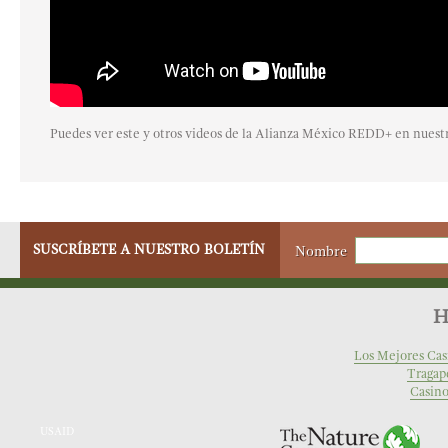
Puedes ver este y otros videos de la Alianza México REDD+ en nuest
SUSCRÍBETE A NUESTRO BOLETÍN
Nombre
H
Los Mejores Cas
Tragap
Casino
USAID