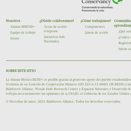
Nosotros
¿Dónde colaboramos?
¿Cómo trabajamos?
Comunidad
The Nature Conservancy
aprendizaj
Alianza MREDD+
Áreas de acción
Componentes
temprana
¿Qué so
Equipo de trabajo
Lineas de acción
Iniciativas Sub-
¿Cuáles 
Socios
Nacionales
Regístra
Iniciar s
SOBRE ESTE SITIO
La Alianza México REDD+ es posible gracias al generoso apoyo del pueblo estadounidens
términos de su Acuerdo de Cooperación Número AID-523-A-11-00001 (M-REDD+) impleme
Rainforest Alliance, Woods Hole Research Center y Espacios Naturales y Desarrollo Su
reflejan necesariamente las opiniones de la USAID, el Gobierno de los Estados Unidos
© Derechos de autor, 2013, Rainforest Alliance. Todos los derechos reservados.