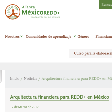
Busca
Alianza México
Nosotros
Comunidades de aprendizaje
Género
Financiam
Redd+
Con la
gente por sus
Curso para la elaboraci
bosques
r
Inicio
/
Noticias
/
Arquitectura financiera para REDD+ en M
Arquitectura financiera para REDD+ en México
17 de Marzo de 2017