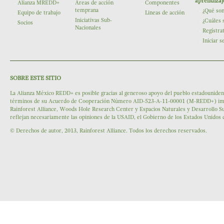
aprendizaj
Alianza MREDD+
Áreas de acción
Componentes
temprana
¿Qué so
Equipo de trabajo
Lineas de acción
Iniciativas Sub-
¿Cuáles 
Socios
Nacionales
Regístra
Iniciar s
SOBRE ESTE SITIO
La Alianza México REDD+ es posible gracias al generoso apoyo del pueblo estadounidens
términos de su Acuerdo de Cooperación Número AID-523-A-11-00001 (M-REDD+) impleme
Rainforest Alliance, Woods Hole Research Center y Espacios Naturales y Desarrollo Su
reflejan necesariamente las opiniones de la USAID, el Gobierno de los Estados Unidos
© Derechos de autor, 2013, Rainforest Alliance. Todos los derechos reservados.