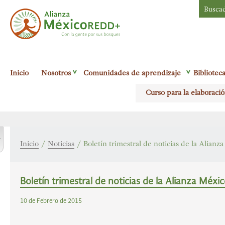
Busca
Alianza México
Inicio
Nosotros
Comunidades de aprendizaje
Bibliotec
Redd+
Con la
Curso para la elaboració
gente por sus
bosques
r
Inicio
/
Noticias
/
Boletín trimestral de noticias de la Alia
Boletín trimestral de noticias de la Alianza Méx
10 de Febrero de 2015