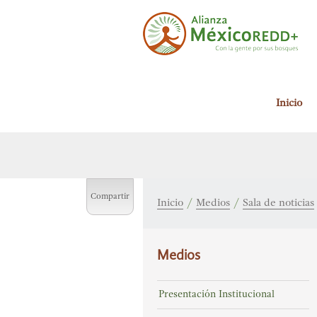
Alianza México
Inicio
Redd+
Con la
gente por sus
bosques
Compartir
Inicio
/
Medios
/
Sala de noticias
Medios
Presentación Institucional