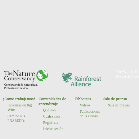
The Woods Ho
Research Cent
¿Cómo trabajamos?
Comunidades de
Biblioteca
Sala de prensa
The Nature Conservancy
Rainforest Alliance
aprendizaje
Informacion Big
Videos
Sala de prensa
Wins
Qué son
Publicaciones
Camino a la
de la alianza
Cuáles son
ENAREDD+
Regístrate
Iniciar sesión