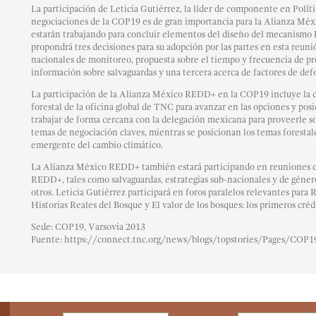
La participación de Leticia Gutiérrez, la líder de componente en Políti
negociaciones de la COP19 es de gran importancia para la Alianza Méx
estarán trabajando para concluir elementos del diseño del mecanism
propondrá tres decisiones para su adopción por las partes en esta reuni
nacionales de monitoreo, propuesta sobre el tiempo y frecuencia de p
información sobre salvaguardas y una tercera acerca de factores de def
La participación de la Alianza México REDD+ en la COP19 incluye la 
forestal de la oficina global de TNC para avanzar en las opciones y pos
trabajar de forma cercana con la delegación mexicana para proveerle s
temas de negociación claves, mientras se posicionan los temas forestal
emergente del cambio climático.
La Alianza México REDD+ también estará participando en reuniones co
REDD+, tales como salvaguardas, estrategias sub-nacionales y de géner
otros. Leticia Gutiérrez participará en foros paralelos relevantes pa
Historias Reales del Bosque y El valor de los bosques: los primeros cré
Sede: COP19, Varsovia 2013
Fuente: https://connect.tnc.org/news/blogs/topstories/Pages/COP19