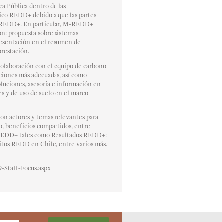
ca Pública dentro de las
ico REDD+ debido a que las partes
o REDD+. En particular, M-REDD+
ón: propuesta sobre sistemas
resentación en el resumen de
orestación.
colaboración con el equipo de carbono
iciones más adecuadas, así como
oluciones, asesoría e información en
es y de uso de suelo en el marco
n actores y temas relevantes para
o, beneficios compartidos, entre
ra REDD+ tales como Resultados REDD+:
ditos REDD en Chile, entre varios más.
-Staff-Focus.aspx