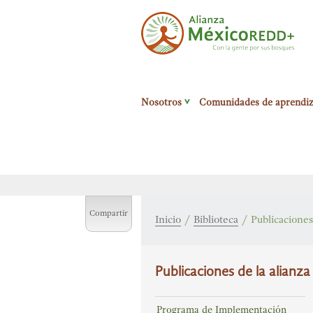
Alianza México
Nosotros
Comunidades de aprendiz
Redd+
Con la
gente por sus
bosques
Compartir
Inicio
/
Biblioteca
/
Publicaciones
Publicaciones de la alianza
Programa de Implementación