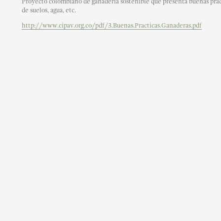
Proyecto colombiano de ganadería sostenible que presenta buenas práct
de suelos, agua, etc.
http://www.cipav.org.co/pdf/3.Buenas.Practicas.Ganaderas.pdf