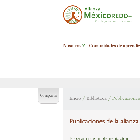
Alianza México
Nosotros
Comunidades de aprendiz
Redd+
Con la
gente por sus
bosques
Compartir
Inicio
/
Biblioteca
/
Publicaciones
Publicaciones de la alianza
Programa de Implementación