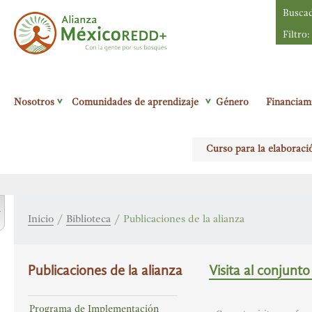
Busca
Filtro:
Alianza México
Nosotros
Comunidades de aprendizaje
Género
Financiam
Redd+
Con la
gente por sus
Curso para la elaboraci
bosques
r
Inicio
/
Biblioteca
/
Publicaciones de la alianza
Publicaciones de la alianza
Visita al conjunto
Programa de Implementación