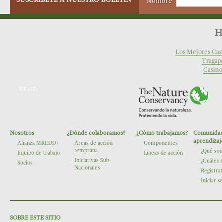
Nombre
H
Los Mejores Cas
Tragap
Casino
USAID
Nosotros
¿Dónde colaboramos?
¿Cómo trabajamos?
Comunidad
The Nature Conservancy
aprendizaj
Alianza MREDD+
Áreas de acción
Componentes
temprana
¿Qué so
Equipo de trabajo
Lineas de acción
Iniciativas Sub-
¿Cuáles 
Socios
Nacionales
Regístra
Iniciar s
SOBRE ESTE SITIO