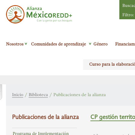
Busca
Filtro:
Alianza México
Nosotros
Comunidades de aprendizaje
Género
Financiam
Redd+
Con la
gente por sus
Curso para la elaboraci
bosques
r
Inicio
/
Biblioteca
/
Publicaciones de la alianza
Publicaciones de la alianza
CP gestión territor
Programa de Implementación