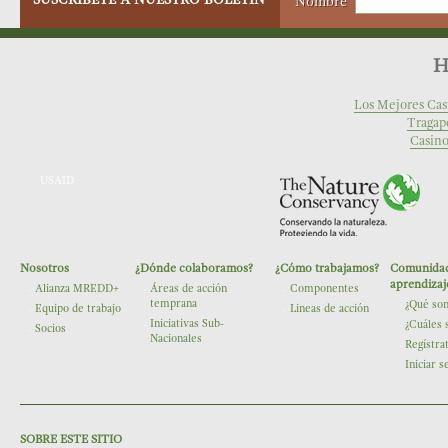
Nombre
H
Los Mejores Cas
Tragap
Casino
USAID
Nosotros
¿Dónde colaboramos?
¿Cómo trabajamos?
Comunidad
The Nature Conservancy
aprendizaj
Alianza MREDD+
Áreas de acción
Componentes
temprana
¿Qué so
Equipo de trabajo
Lineas de acción
Iniciativas Sub-
¿Cuáles 
Socios
Nacionales
Regístra
Iniciar s
SOBRE ESTE SITIO