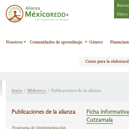
Busca
Filtro:
Alianza México
Nosotros
Comunidades de aprendizaje
Género
Financiam
Redd+
Con la
gente por sus
Curso para la elaboraci
bosques
r
Inicio
/
Biblioteca
/
Publicaciones de la alianza
Publicaciones de la alianza
Ficha Informativa
Cutzamala
Programa de Implementación