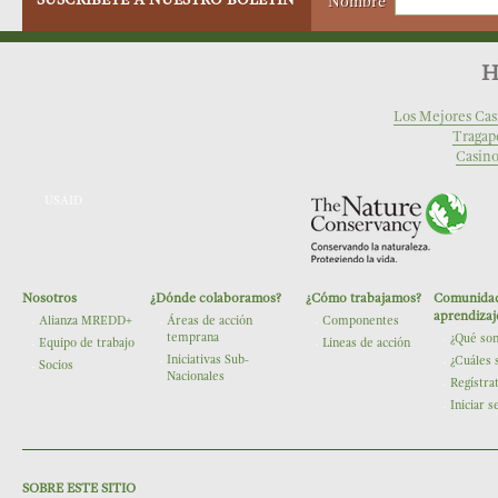
Nombre
H
Los Mejores Cas
Tragap
Casino
USAID
Nosotros
¿Dónde colaboramos?
¿Cómo trabajamos?
Comunidad
The Nature Conservancy
aprendizaj
Alianza MREDD+
Áreas de acción
Componentes
temprana
¿Qué so
Equipo de trabajo
Lineas de acción
Iniciativas Sub-
¿Cuáles 
Socios
Nacionales
Regístra
Iniciar s
SOBRE ESTE SITIO