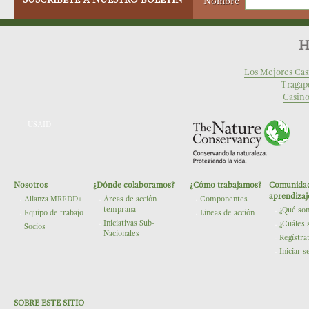
Nombre
H
Los Mejores Cas
Tragap
Casino
USAID
Nosotros
¿Dónde colaboramos?
¿Cómo trabajamos?
Comunidad
The Nature Conservancy
aprendizaj
Alianza MREDD+
Áreas de acción
Componentes
temprana
¿Qué so
Equipo de trabajo
Lineas de acción
Iniciativas Sub-
¿Cuáles 
Socios
Nacionales
Regístra
Iniciar s
SOBRE ESTE SITIO