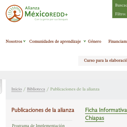
Busca
Filtro:
Alianza México
Nosotros
Comunidades de aprendizaje
Género
Financiam
Redd+
Con la
gente por sus
Curso para la elaboraci
bosques
r
Inicio
/
Biblioteca
/
Publicaciones de la alianza
Publicaciones de la alianza
Ficha Informativa
Chiapas
Programa de Implementación