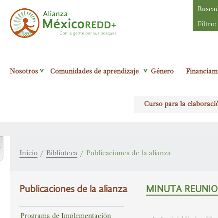
Busca
Filtro:
Alianza México
Nosotros
Comunidades de aprendizaje
Género
Financiam
Redd+
Con la
gente por sus
Curso para la elaboraci
bosques
r
Inicio
/
Biblioteca
/
Publicaciones de la alianza
Publicaciones de la alianza
MINUTA REUNIO
Programa de Implementación