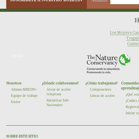
Nombre
H
Los Mejores Cas
Tragap
Casino
USAID
Nosotros
¿Dónde colaboramos?
¿Cómo trabajamos?
Comunidad
The Nature Conservancy
aprendizaj
Alianza MREDD+
Áreas de acción
Componentes
temprana
¿Qué so
Equipo de trabajo
Lineas de acción
Iniciativas Sub-
¿Cuáles 
Socios
Nacionales
Regístra
Iniciar s
SOBRE ESTE SITIO