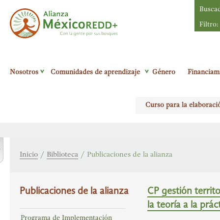
Busca
Filtro:
Alianza México
Nosotros
Comunidades de aprendizaje
Género
Financiam
Redd+
Con la
gente por sus
Curso para la elaboraci
bosques
r
Inicio
/
Biblioteca
/
Publicaciones de la alianza
Publicaciones de la alianza
CP gestión territo
la teoría a la prác
Programa de Implementación