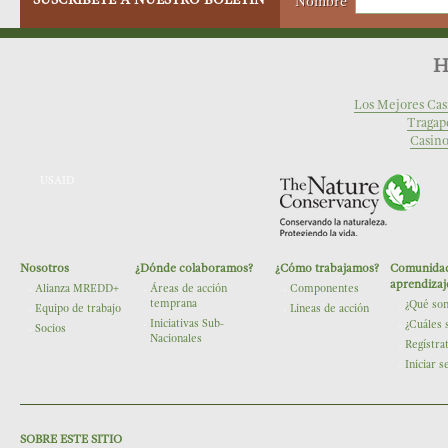
Nombre
H
Los Mejores Cas
Tragap
Casino
USAID
Nosotros
¿Dónde colaboramos?
¿Cómo trabajamos?
Comunidad
The Nature Conservancy
aprendizaj
Alianza MREDD+
Áreas de acción
Componentes
temprana
¿Qué so
Equipo de trabajo
Lineas de acción
Iniciativas Sub-
¿Cuáles 
Socios
Nacionales
Regístra
Iniciar s
SOBRE ESTE SITIO